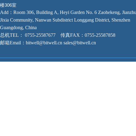
楼306室
Add：Room 306, Building A, Heyi Garden​ No. 6 Zaohekeng, Jianzhu
Jixia Community, Nanwan Subdistrict​ Longgang District, Shenzhen​
Guangdong, China
总机TEL： 0755-25587677 传真FAX：0755-25587858
邮箱Email：bitwell@bitwell.cn sales@bitwell.cn
深圳市必威尔科技